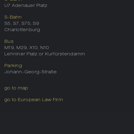
U7 Adenauer Platz
S-Bahn
S5, S7, S75, S9
Charlottenburg
Bus
M19, M29, X10, N10
Lehniner Platz or Kurfürstendamm
Parking
Johann-Georg-Straße
go to map
go to European Law Firm
Tel.:
+49 (0)30-308 311-0