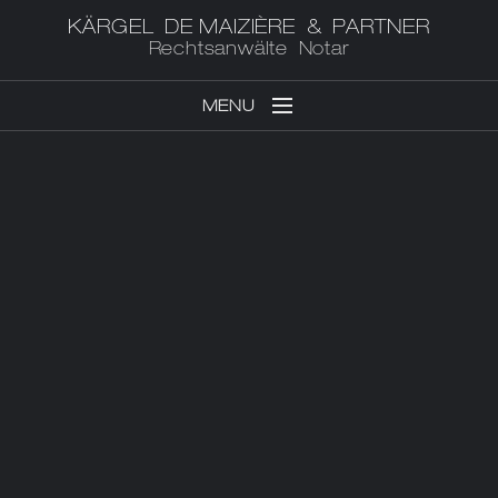
KÄRGEL DE MAIZIÈRE & PARTNER
Rechtsanwälte Notar
MENU
ABOUT US
KEY AREAS
NOTARY
TEAM
EUROPEAN LAW FIRM
CONTACT
IMPRINT
PRIVACY POLICY
DEUTSCH
ENGLISH